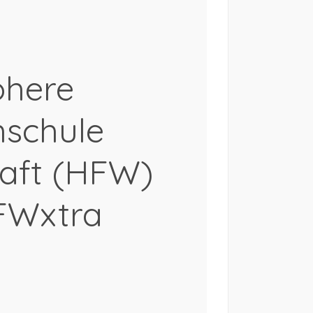
here
hschule
haft (HFW)
FWxtra