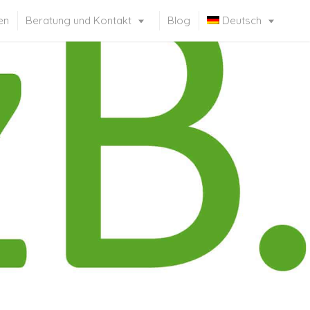
en
Beratung und Kontakt
Blog
Deutsch
Français
(
Französisch
)
Italiano
(
Italienisch
)
English
(
Englisch
)
Русский
(
Russisch
)
Español
(
Spanisch
)