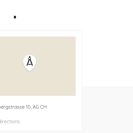
bergstrasse
10
AG
CH
directions