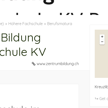
re)
Höhere Fachschule
Berufsmatura
 Bildung
+
−
schule KV
www.zentrumbildung.ch
Kreuzli
Get 