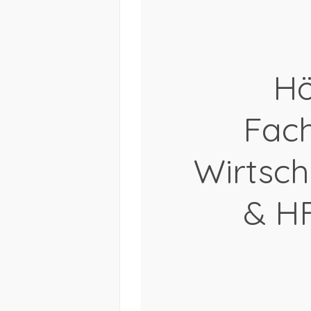
Hö
Fac
Wirtsc
& H