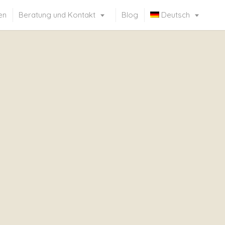
en
Beratung und Kontakt
Blog
Deutsch
Français
(
Französisch
)
Italiano
(
Italienisch
)
English
(
Englisch
)
Русский
(
Russisch
)
Español
(
Spanisch
)