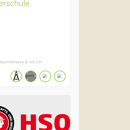
erschule
tturmstrasse
8
AG
CH