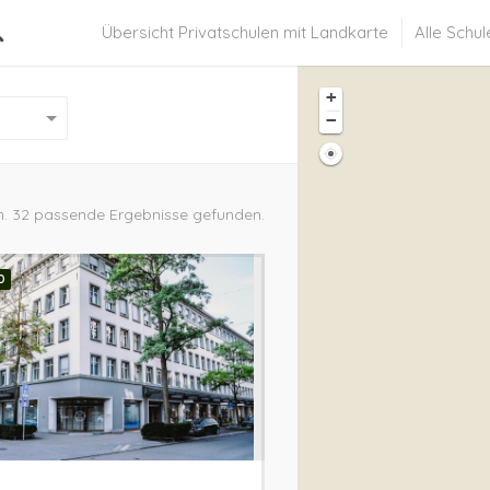
Übersicht Privatschulen mit Landkarte
Alle Schul
+
−
. 32 passende Ergebnisse gefunden.
D