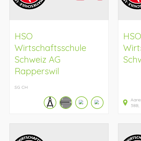
HSO
HS
Wirtschaftsschule
Wirt
Schweiz AG
Schw
Rapperswil
SG
CH
Aare
38B