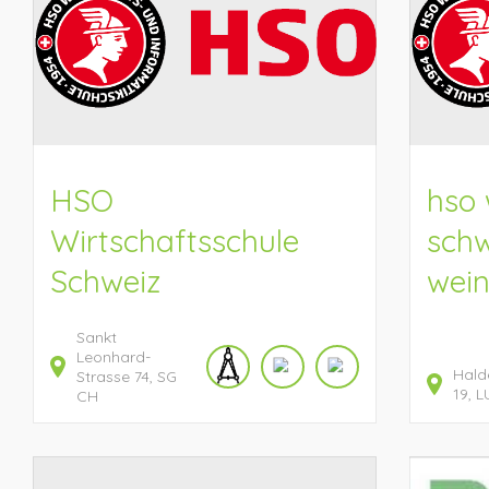
HSO
hso 
Wirtschaftsschule
schw
Schweiz
wei
Sankt
Leonhard-
Hald
Strasse
74
SG
19
L
CH