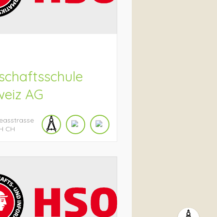
O
schaftsschule
weiz AG
easstrasse
H
CH