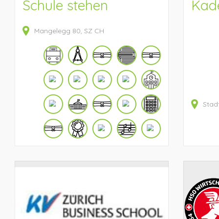
Schule stehen
Kad
Mangelegg
80
SZ
CH
Stad