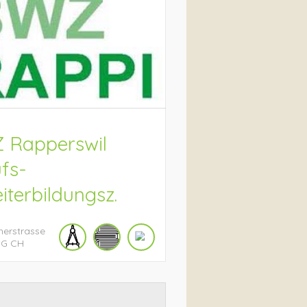
 Rapperswil
fs-
iterbildungsz.
herstrasse
SG
CH