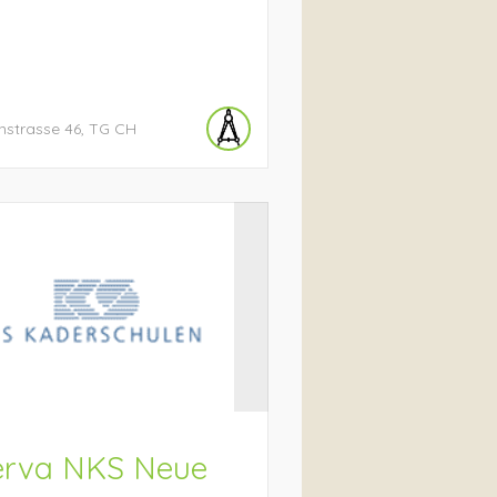
nstrasse
46
TG
CH
erva NKS Neue