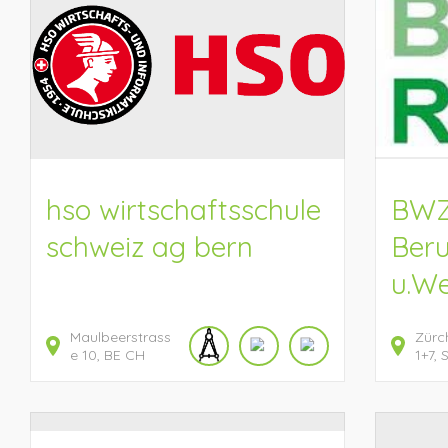
hso wirtschaftsschule
BWZ
schweiz ag bern
Beru
u.We
Maulbeerstrass
Zürc
e
10
BE
CH
1+7