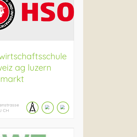
wirtschaftsschule
eiz ag luzern
nmarkt
enstrasse
U
CH