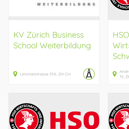
KV Zürich Business
HS
School Weiterbildung
Wirt
Sch
Andr
Limmatstrasse
310
ZH
CH
15
Z