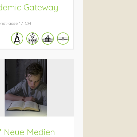
demic Gateway
nstrasse
17
CH
 Neue Medien