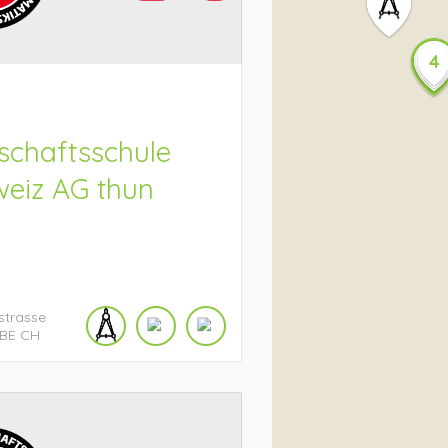
4
O
schaftsschule
eiz AG thun
strasse
BE
CH