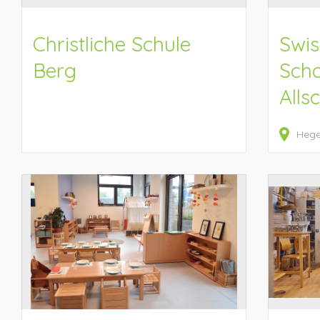
Christliche Schule
Swis
Berg
Scho
Alls
Heg