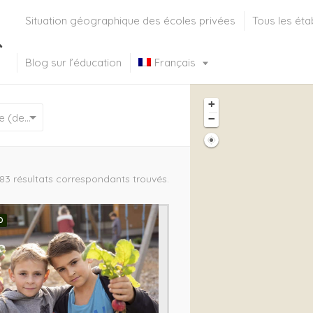
Situation géographique des écoles privées
Tous les éta
Blog sur l’éducation
Français
+
Deutsch
(
Allemand
)
Enseignement primaire (de 7 à 12 ans)
−
Italiano
(
Italien
)
English
(
Anglais
)
83 résultats correspondants trouvés.
Русский
(
Russe
)
Español
(
Espagnol
)
D