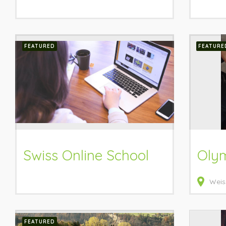
FEATURED
FEATURE
Swiss Online School
Olym
Weis
FEATURED