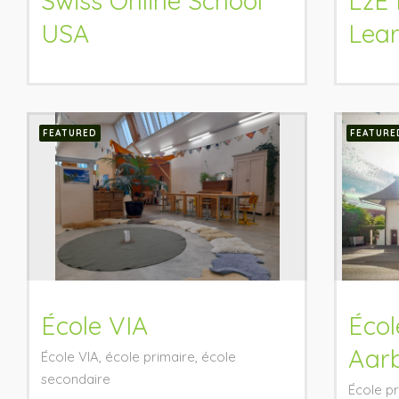
Swiss Online School
LzE 
USA
Lea
FEATURED
FEATURE
École VIA
Écol
Aar
École VIA, école primaire, école
secondaire
École pr