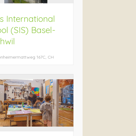
s International
ol (SIS) Basel-
chwil
enheimermattweg
167C
CH