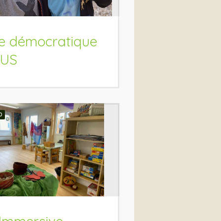
e démocratique
US
D