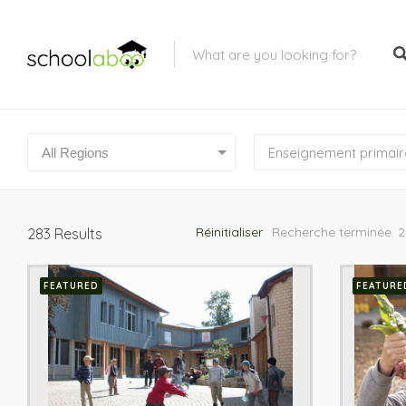
All Regions
Réinitialiser
Recherche terminée. 2
283
Results
FEATURED
FEATURE