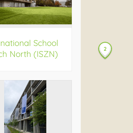
rnational School
2
ch North (ISZN)