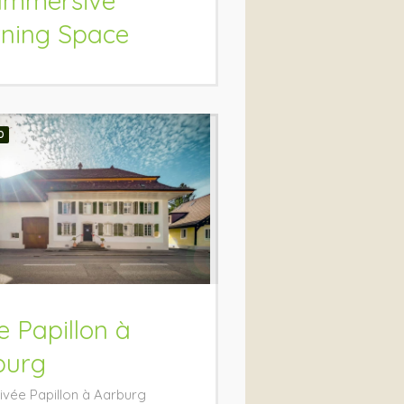
Immersive
rning Space
D
e Papillon à
burg
ivée Papillon à Aarburg