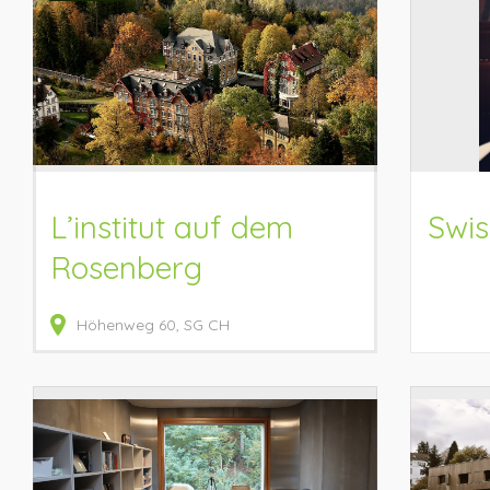
L’institut auf dem
Swis
Rosenberg
Höhenweg
60
SG
CH