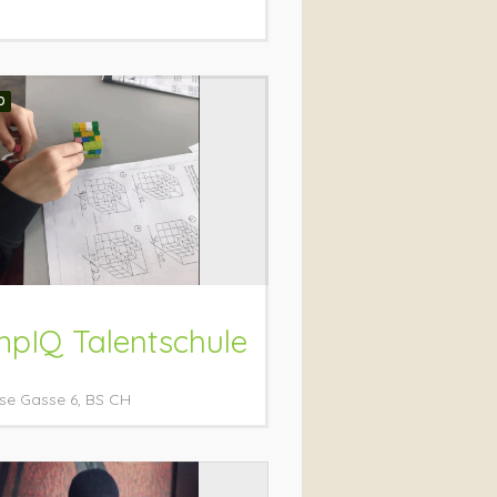
D
pIQ Talentschule
se Gasse
6
BS
CH