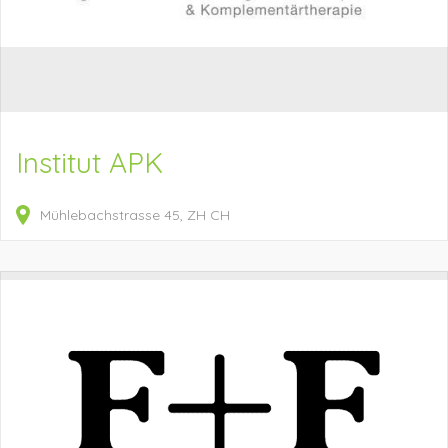
Institut APK
Mühlebachstrasse
45
ZH
CH