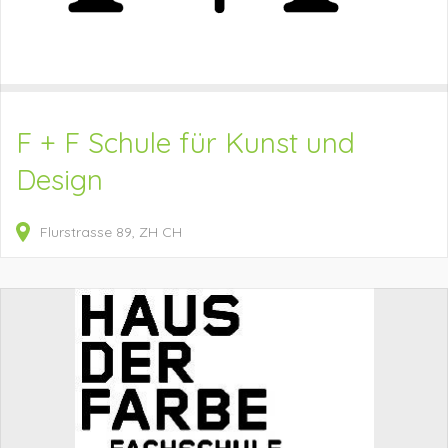
F + F Schule für Kunst und
Design
Flurstrasse
89
ZH
CH