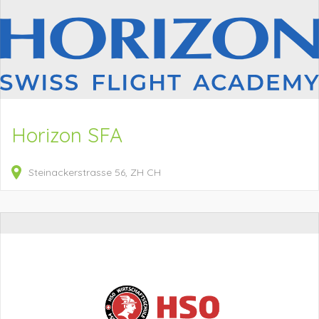
Horizon SFA
Steinackerstrasse
56
ZH
CH