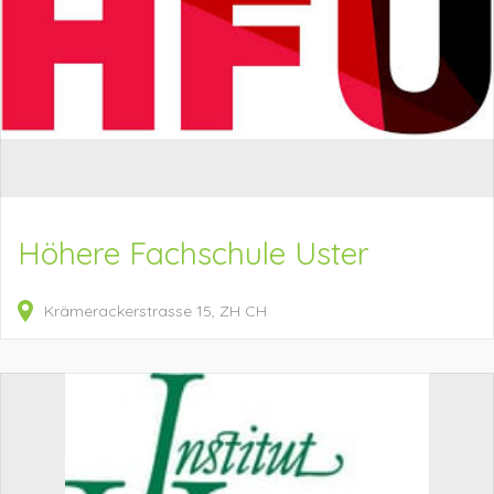
Höhere Fachschule Uster
Krämerackerstrasse
15
ZH
CH