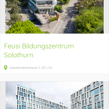
Feusi Bildungszentrum
Solothurn
Sandmattstrasse
1
SO
CH