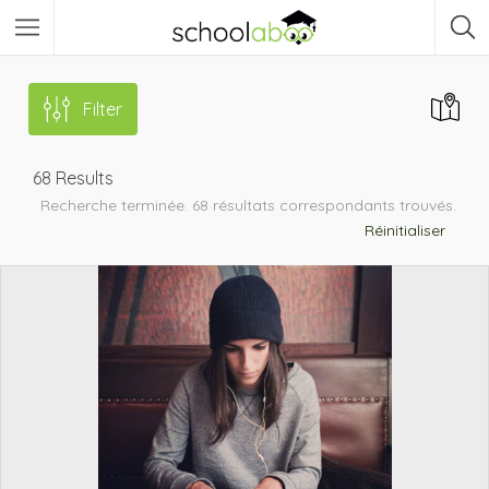
Filter
68
Results
Recherche terminée. 68 résultats correspondants trouvés.
Réinitialiser