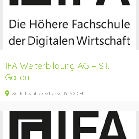
IFA Weiterbildung AG – ST.
Gallen
Sankt Leonhard-Strasse
39
SG
CH