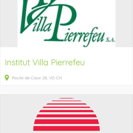
Institut Villa Pierrefeu
Route de Caux
28
VD
CH