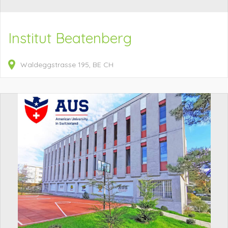
Institut Beatenberg
Waldeggstrasse
195
BE
CH