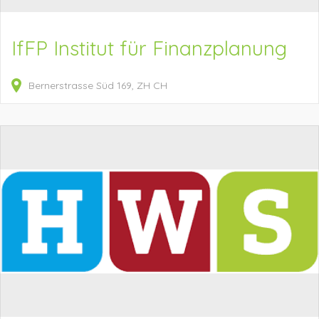
IfFP Institut für Finanzplanung
Bernerstrasse Süd
169
ZH
CH