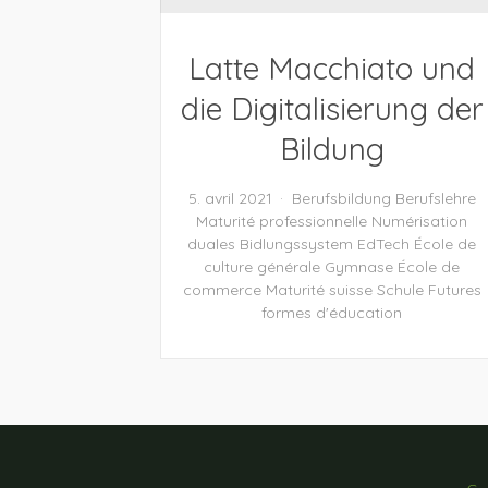
Latte Macchiato und
die Digitalisierung der
Bildung
5. avril 2021
Berufsbildung
Berufslehre
Maturité professionnelle
Numérisation
duales Bidlungssystem
EdTech
École de
culture générale
Gymnase
École de
commerce
Maturité suisse
Schule
Futures
formes d'éducation