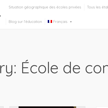
Situation géographique des écoles privées
Tous les éta
Blog sur l’éducation
Français
Deutsch
(
Allemand
)
Italiano
(
Italien
)
English
(
Anglais
)
ry: École de c
Русский
(
Russe
)
Español
(
Espagnol
)