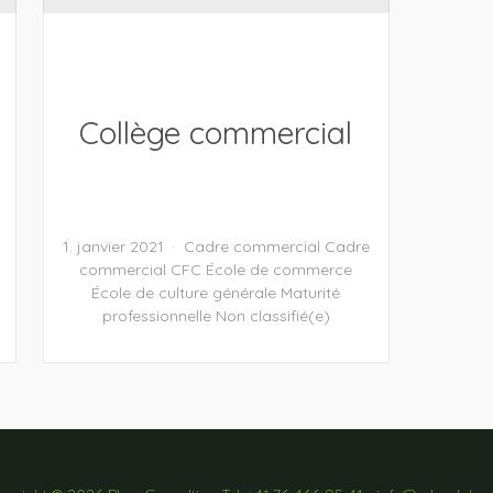
Collège commercial
1. janvier 2021
Cadre commercial
Cadre
commercial
CFC
École de commerce
École de culture générale
Maturité
professionnelle
Non classifié(e)