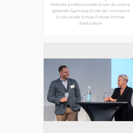
Maturité professionnelle
École de culture
générale
Gymnase
École de commerce
Ecole privée
Schule
Futures formes
d'éducation