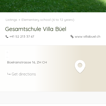
Listings
Elementary school (6 to 12 years)
Gesamtschule Villa Büel
+41 52 213 37 67
www.villabuel.ch
+
−
Büelrainstrasse
16
ZH
CH
Get directions