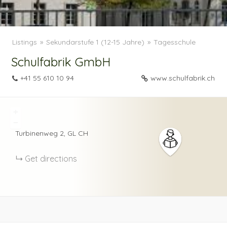
Listings
Sekundarstufe 1 (12-15 Jahre)
Tagesschule
Schulfabrik GmbH
+41 55 610 10 94
www.schulfabrik.ch
+
−
Turbinenweg
2
GL
CH
Get directions