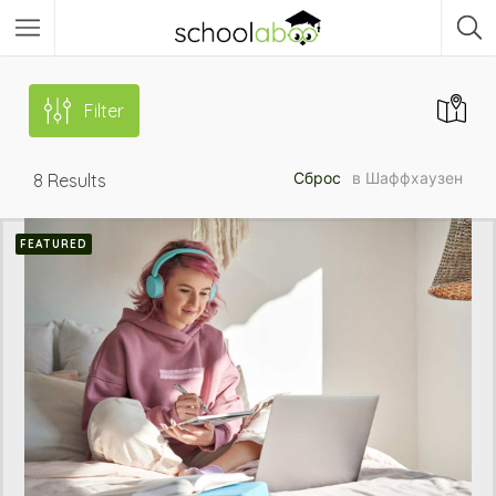
Filter
Сброс
в Шаффхаузен
8
Results
FEATURED