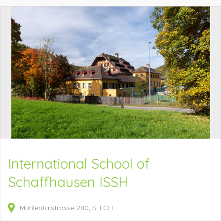
International School of
Schaffhausen ISSH
Mühlentalstrasse
280
SH
CH