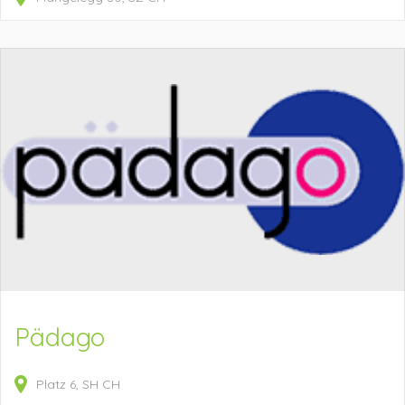
Pädago
Platz
6
SH
CH