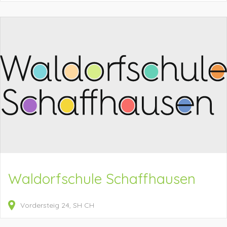
Waldorfschule Schaffhausen
Vordersteig
24
SH
CH