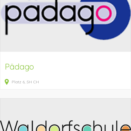
Pädago
Platz
6
SH
CH