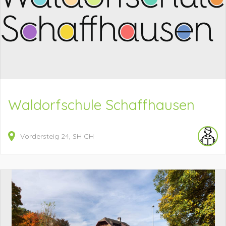
Waldorfschule Schaffhausen
Vordersteig
24
SH
CH