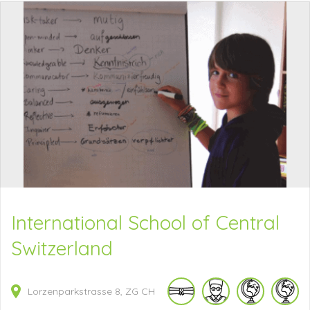
International School of Central
Switzerland
Lorzenparkstrasse
8
ZG
CH