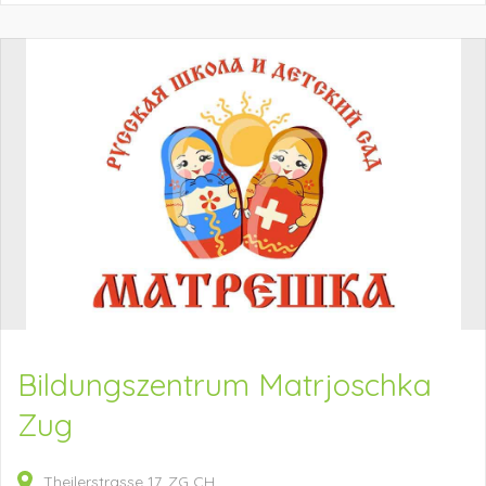
Bildungszentrum Matrjoschka
Zug
Theilerstrasse
17
ZG
CH