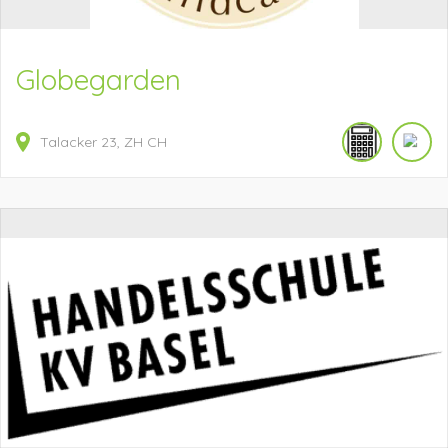
Globegarden
Talacker
23
ZH
CH