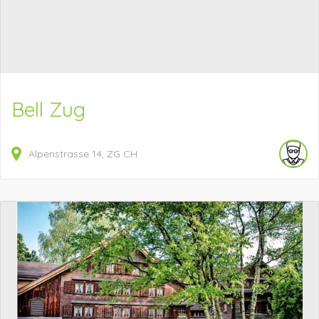
Bell Zug
Alpenstrasse
14
ZG
CH