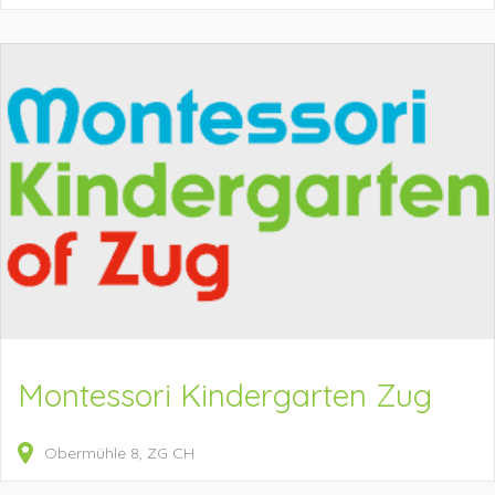
Montessori Kindergarten Zug
Obermühle
8
ZG
CH