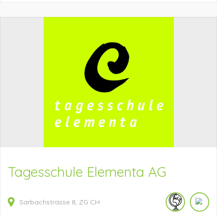
Tagesschule Elementa AG
Sarbachstrasse
8
ZG
CH