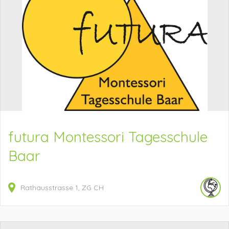
futura Montessori Tagesschule
Baar
Rathausstrasse
1
ZG
CH