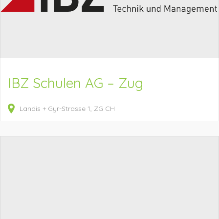
IBZ Schulen AG – Zug
Landis + Gyr-Strasse
1
ZG
CH