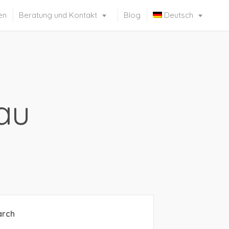
en
Beratung und Kontakt
Blog
Deutsch
Français
(
Französisch
)
Italiano
(
Italienisch
)
English
(
Englisch
)
au
Русский
(
Russisch
)
Español
(
Spanisch
)
arch