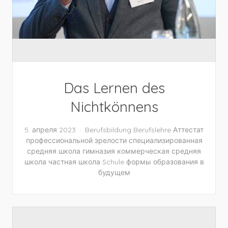
Das Lernen des
Nichtkönnens
5. апреля 2023
Berufsbildung
Berufslehre
Аттестат
профессиональной зрелости
специализированная
средняя школа
гимназия
коммерческая средняя
школа
частная школа
Schule
формы образования в
будущем