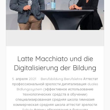
Latte Macchiato und die
Digitalisierung der Bildung
5. апреля 2021
Berufsbildung
Berufslehre
Аттестат
профессиональной зрелости
дигитализация
duales
Bidlungssystem
(эффективное использование
технологических средств в обучении)
специализированная средняя школа
гимназия
коммерческая средняя школа
аттестат зрелости
Schule
формы образования в будущем