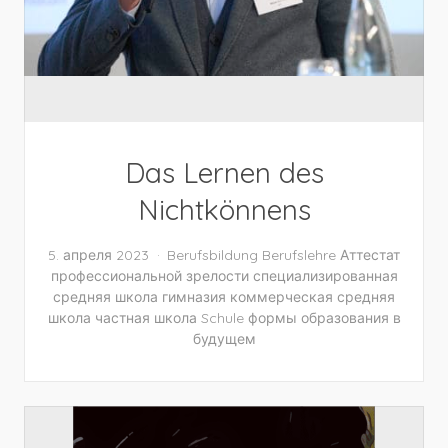
Das Lernen des
Nichtkönnens
5. апреля 2023
Berufsbildung
Berufslehre
Аттестат
профессиональной зрелости
специализированная
средняя школа
гимназия
коммерческая средняя
школа
частная школа
Schule
формы образования в
будущем